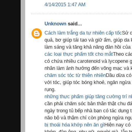
4/14/2015 1:47 AM
Unknown
said...
Cách làm trắng da tự nhiên cấp tốc
Sử d
quả, bơ giúp tái tạo và giữ ẩm, giúp da
làm sáng và tăng khả năng đàn hồi của
các loại thực phẩm tốt cho mắt
Theo các
có chứa nhiều carotenoid và lycopene 
nhân làm ảnh hưởng đến võng mạc và 
chăm sóc tóc từ thiên nhiên
Dầu dừa có 
với tóc, giúp tóc bóng khoẻ, ngăn ngừ
rụng.
những thực phẩm giúp tăng cường trí 
cần phải chăm sóc bản thân thật chu đ
ngày trong tủ bếp nhà bạn có tác dụng
não bộ và thậm chí còn phòng ngừa ngu
bị thoái hóa khớp nên ăn gì
Hiện nay có 
khớp, đàn ông, phụ nữ, người già, lẫn t