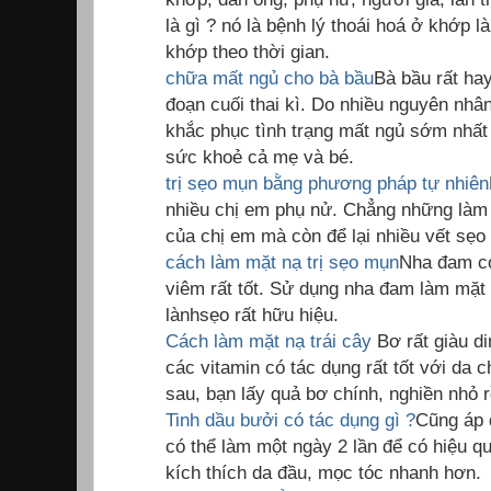
là gì ? nó là bệnh lý thoái hoá ở khớp
khớp theo thời gian.
chữa mất ngủ cho bà bầu
Bà bầu rất hay
đoạn cuối thai kì. Do nhiều nguyên nhâ
khắc phục tình trạng mất ngủ sớm nhất
sức khoẻ cả mẹ và bé.
trị sẹo mụn bằng phương pháp tự nhiên
nhiều chị em phụ nử. Chẳng những làm 
của chị em mà còn để lại nhiều vết sẹo 
cách làm mặt nạ trị sẹo mụn
Nha đam có
viêm rất tốt. Sử dụng nha đam làm mặt 
lànhsẹo rất hữu hiệu.
Cách làm mặt nạ trái cây
Bơ rất giàu d
các vitamin có tác dụng rất tốt với da 
sau, bạn lấy quả bơ chính, nghiền nhỏ r
Tinh dầu bưởi có tác dụng gì ?
Cũng áp 
có thể làm một ngày 2 lần để có hiệu qu
kích thích da đầu, mọc tóc nhanh hơn.