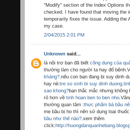
"Modify" section of the Index Options the
checked. I have found that moving the in
temporarily fixes the issue. Adding the A
my case.
2/04/2015 2:01 PM
Unknown
said...
là nội trợ bạn đã biết
công dụng của qu
thường làm cho người ta hay đổ bệnh.
kháng?
.nếu con bạn đang bị suy dinh dư
hay nè:
tre so sinh bi suy dinh duong
.
ti
sao khong?
bạn thắc mắc nhưng không bi
rỏ hơn về
tinh hoan ben to ben nho
.Vân
thường quan tâm :
thực phẩm bà bầu nên
mẹ bầu bị ho thì nên sử dụng loại thuố
bầu như thế nào?
.xem thêm
click:
http://huongdanquanhebang.blogs