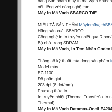
hàng.Sản phẩm máy in mã vạch Antech
nổi tiếng với công nghệ cao.
Máy In Mã Vạch SBARCO T4E
MIÊU TẢ SẢN PHẨM
MáyinmãvạchS
Hãng sản xuất SBARCO
Công nghệ in In truyền nhiệt qua Ribon/
Bộ nhớ trong SDRAM
Máy In Mã Vạch, In Tem Nhãn Godex 
Thông số kỹ thuật của dòng sản phẩm
Model máy
EZ-1100
Độ phân giải
203 dpi (8 dot/mm)
Phương thức in
In truyền nhiệt (Thermal Transfer) / In n
Thermal)
Máy In Mã Vạch Datamax-Oneil E4204 