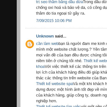
trị sẹo thâm bằng dầu dừa
Trong dầu dừ
chống oxi hoá và bảo vệ da, có công dụng
thâm do tia ngoại tử gây ra.
7/09/2015 10:06 PM
Unknown
said...
cần làm web
bạn là người đam me kinh 
mình một website chất lượng.? Yên tâm
mọi vấn đề của bạn đều được chúng tôi 
niềm tiên ở chúng tôi nhé.
Thiết kế web
khoa
Với việc thiết kế các thông tin trê
lợi ích của khách hàng điều đó giúp kh
thác các thông tin trên website của Bạn
Thiết kế website spa
Và một khi khách h
dựng được một hình ảnh tốt đẹp về mình
của khách hàng, giúp công ty, doanh ng
nghiệp hơn.
Thiết kế website tìm việc
với một nền cô