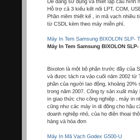
Dễ dàng sử dụng và thiết lập cấu hình 
Hỗ trợ cả 3 kiểu kết nối LPT, COM, US
Phần mềm thiết kế , in mã vạch nhiều ti
từ CSDL kèm theo máy miễn phí.
Máy In Tem Samsung BIXOLON SLP- 
Máy In Tem Samsung BIXOLON SLP-
Bixolon là một bộ phận trước đây của
và được tách ra vào cuối năm 2002 từ
phần của người lao động, khoảng 20% ​
trong năm 2007. Công ty sản xuất máy 
in giao thức cho công nghiệp , máy in 
cũng như các máy in di động cho hậu cầ
doanh nghiệp nhỏ, của họ điện thoại thô
hàng và hóa đơn
Máy In Mã Vạch Godex G500-U