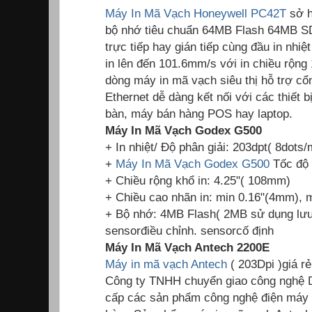
Máy In Mã Vạch Honeywell PC42T
sở h
bộ nhớ tiêu chuẩn 64MB Flash 64MB S
trực tiếp hay gián tiếp cùng đầu in nhiệ
in lên đến 101.6mm/s với in chiều rộn
dòng máy in mã vạch siêu thị hỗ trợ cổn
Ethernet dễ dàng kết nối với các thiết 
bàn, máy bán hàng POS hay laptop.
Máy In Mã Vạch Godex G500
+ In nhiệt/ Độ phân giải: 203dpt( 8dots
+
Máy In Mã Vạch Godex G500
Tốc độ 
+ Chiều rộng khổ in: 4.25"( 108mm)
+ Chiều cao nhãn in: min 0.16"(4mm),
+ Bộ nhớ: 4MB Flash( 2MB sử dụng lư
sensorđiều chỉnh. sensorcố định
Máy In Mã Vạch Antech 2200E
Máy in mã vạch Antech
( 203Dpi )giá r
Công ty TNHH chuyển giao công nghệ 
cấp các sản phẩm công nghệ điện máy 