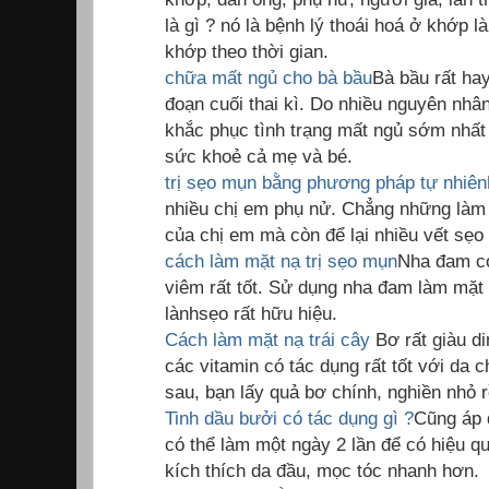
là gì ? nó là bệnh lý thoái hoá ở khớp
khớp theo thời gian.
chữa mất ngủ cho bà bầu
Bà bầu rất hay
đoạn cuối thai kì. Do nhiều nguyên nhâ
khắc phục tình trạng mất ngủ sớm nhất
sức khoẻ cả mẹ và bé.
trị sẹo mụn bằng phương pháp tự nhiên
nhiều chị em phụ nử. Chẳng những làm 
của chị em mà còn để lại nhiều vết sẹo 
cách làm mặt nạ trị sẹo mụn
Nha đam có
viêm rất tốt. Sử dụng nha đam làm mặt 
lànhsẹo rất hữu hiệu.
Cách làm mặt nạ trái cây
Bơ rất giàu d
các vitamin có tác dụng rất tốt với da 
sau, bạn lấy quả bơ chính, nghiền nhỏ r
Tinh dầu bưởi có tác dụng gì ?
Cũng áp 
có thể làm một ngày 2 lần để có hiệu qu
kích thích da đầu, mọc tóc nhanh hơn.