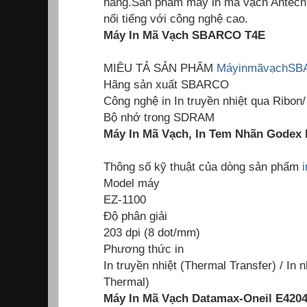
hàng.Sản phẩm máy in mã vạch Antech
nổi tiếng với công nghệ cao.
Máy In Mã Vạch SBARCO T4E
MIÊU TẢ SẢN PHẨM
MáyinmãvạchS
Hãng sản xuất SBARCO
Công nghệ in In truyền nhiệt qua Ribon/
Bộ nhớ trong SDRAM
Máy In Mã Vạch, In Tem Nhãn Godex 
Thông số kỹ thuật của dòng sản phẩm
Model máy
EZ-1100
Độ phân giải
203 dpi (8 dot/mm)
Phương thức in
In truyền nhiệt (Thermal Transfer) / In n
Thermal)
Máy In Mã Vạch Datamax-Oneil E4204 