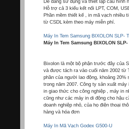
Dễ dàng sử dụng và thiết lập cấu hình 
Hỗ trợ cả 3 kiểu kết nối LPT, COM, US
Phần mềm thiết kế , in mã vạch nhiều ti
từ CSDL kèm theo máy miễn phí.
Máy In Tem Samsung BIXOLON SLP- 
Máy In Tem Samsung BIXOLON SLP-
Bixolon là một bộ phận trước đây của
và được tách ra vào cuối năm 2002 từ
phần của người lao động, khoảng 20% ​
trong năm 2007. Công ty sản xuất máy 
in giao thức cho công nghiệp , máy in 
cũng như các máy in di động cho hậu cầ
doanh nghiệp nhỏ, của họ điện thoại thô
hàng và hóa đơn
Máy In Mã Vạch Godex G500-U