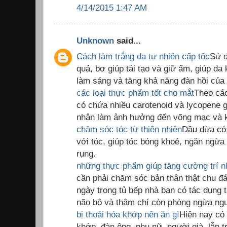
4/14/2015 1:47 AM
Unknown
said...
Cách làm trắng da tự nhiên cấp tốc
Sử d
quả, bơ giúp tái tạo và giữ ẩm, giúp da
làm sáng và tăng khả năng đàn hồi của
các loại thực phẩm tốt cho mắt
Theo các
có chứa nhiều carotenoid và lycopene 
nhân làm ảnh hưởng đến võng mạc và 
chăm sóc tóc từ thiên nhiên
Dầu dừa có 
với tóc, giúp tóc bóng khoẻ, ngăn ngừ
rụng.
những thực phẩm giúp tăng cường trí 
cần phải chăm sóc bản thân thật chu đ
ngày trong tủ bếp nhà bạn có tác dụng
não bộ và thậm chí còn phòng ngừa ngu
bị thoái hóa khớp nên ăn gì
Hiện nay có 
khớp, đàn ông, phụ nữ, người già, lẫn t