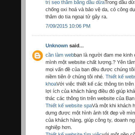
trị sẹo thâm bằng dầu dừa
Trong dầu dừ
chống oxi hoá và bảo vệ da, có công dụng
thâm do tia ngoại tử gây ra.
7/09/2015 10:06 PM
Unknown
said...
cần làm web
bạn là người đam me kinh 
mình một website chất lượng.? Yên tâm
mọi vấn đề của bạn đều được chúng tôi 
niềm tiên ở chúng tôi nhé.
Thiết kế web
khoa
Với việc thiết kế các thông tin trê
lợi ích của khách hàng điều đó giúp kh
thác các thông tin trên website của Bạn
Thiết kế website spa
Và một khi khách h
dựng được một hình ảnh tốt đẹp về mình
của khách hàng, giúp công ty, doanh ng
nghiệp hơn.
Thiết kế website tìm việc
với một nền cô