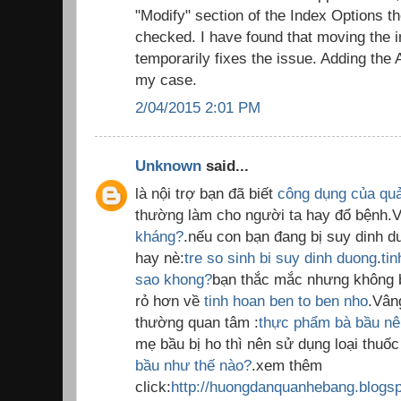
"Modify" section of the Index Options the
checked. I have found that moving the in
temporarily fixes the issue. Adding the A
my case.
2/04/2015 2:01 PM
Unknown
said...
là nội trợ bạn đã biết
công dụng của qu
thường làm cho người ta hay đổ bệnh.
kháng?
.nếu con bạn đang bị suy dinh dư
hay nè:
tre so sinh bi suy dinh duong
.
ti
sao khong?
bạn thắc mắc nhưng không bi
rỏ hơn về
tinh hoan ben to ben nho
.Vân
thường quan tâm :
thực phẩm bà bầu nên
mẹ bầu bị ho thì nên sử dụng loại thuố
bầu như thế nào?
.xem thêm
click:
http://huongdanquanhebang.blogs