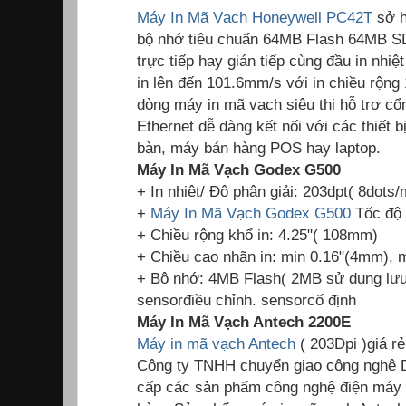
Máy In Mã Vạch Honeywell PC42T
sở h
bộ nhớ tiêu chuẩn 64MB Flash 64MB S
trực tiếp hay gián tiếp cùng đầu in nhiệ
in lên đến 101.6mm/s với in chiều rộn
dòng máy in mã vạch siêu thị hỗ trợ cổn
Ethernet dễ dàng kết nối với các thiết 
bàn, máy bán hàng POS hay laptop.
Máy In Mã Vạch Godex G500
+ In nhiệt/ Độ phân giải: 203dpt( 8dots
+
Máy In Mã Vạch Godex G500
Tốc độ 
+ Chiều rộng khổ in: 4.25"( 108mm)
+ Chiều cao nhãn in: min 0.16"(4mm),
+ Bộ nhớ: 4MB Flash( 2MB sử dụng lư
sensorđiều chỉnh. sensorcố định
Máy In Mã Vạch Antech 2200E
Máy in mã vạch Antech
( 203Dpi )giá r
Công ty TNHH chuyển giao công nghệ 
cấp các sản phẩm công nghệ điện máy 