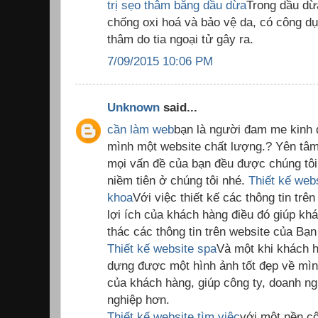
trị sẹo thâm bằng dầu dừa
Trong dầu dừ
chống oxi hoá và bảo vệ da, có công dụng
thâm do tia ngoại tử gây ra.
7/09/2015 10:06 PM
Unknown
said...
cần làm web
bạn là người đam me kinh 
mình một website chất lượng.? Yên tâm
mọi vấn đề của bạn đều được chúng tôi 
niềm tiên ở chúng tôi nhé.
Thiết kế web
khoa
Với việc thiết kế các thông tin trê
lợi ích của khách hàng điều đó giúp kh
thác các thông tin trên website của Bạn
Thiết kế website spa
Và một khi khách h
dựng được một hình ảnh tốt đẹp về mình
của khách hàng, giúp công ty, doanh ng
nghiệp hơn.
Thiết kế website tìm việc
với một nền cô