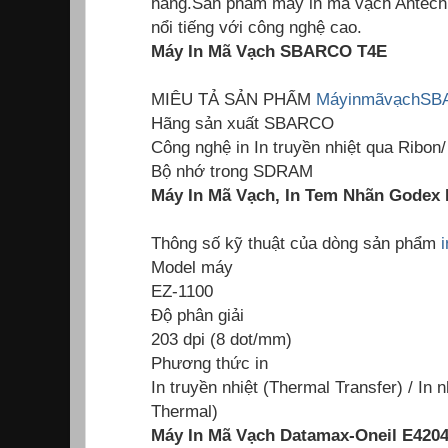
hàng.Sản phẩm máy in mã vạch Antech
nổi tiếng với công nghệ cao.
Máy In Mã Vạch SBARCO T4E
MIÊU TẢ SẢN PHẨM
MáyinmãvạchS
Hãng sản xuất SBARCO
Công nghệ in In truyền nhiệt qua Ribon/
Bộ nhớ trong SDRAM
Máy In Mã Vạch, In Tem Nhãn Godex 
Thông số kỹ thuật của dòng sản phẩm
Model máy
EZ-1100
Độ phân giải
203 dpi (8 dot/mm)
Phương thức in
In truyền nhiệt (Thermal Transfer) / In n
Thermal)
Máy In Mã Vạch Datamax-Oneil E4204 