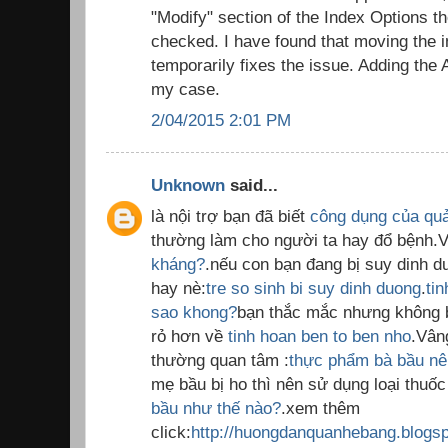
"Modify" section of the Index Options the
checked. I have found that moving the in
temporarily fixes the issue. Adding the A
my case.
2/04/2015 2:01 PM
Unknown
said...
là nội trợ bạn đã biết
công dụng của qu
thường làm cho người ta hay đổ bệnh.
kháng?
.nếu con bạn đang bị suy dinh dư
hay nè:
tre so sinh bi suy dinh duong
.
ti
sao khong?
bạn thắc mắc nhưng không bi
rỏ hơn về
tinh hoan ben to ben nho
.Vân
thường quan tâm :
thực phẩm bà bầu nên
mẹ bầu bị ho thì nên sử dụng loại thuố
bầu như thế nào?
.xem thêm
click:
http://huongdanquanhebang.blogs