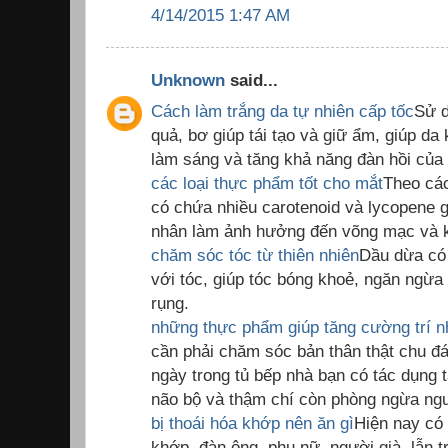
4/14/2015 1:47 AM
Unknown
said...
Cách làm trắng da tự nhiên cấp tốc
Sử d
quả, bơ giúp tái tạo và giữ ẩm, giúp da
làm sáng và tăng khả năng đàn hồi của
các loại thực phẩm tốt cho mắt
Theo các
có chứa nhiều carotenoid và lycopene 
nhân làm ảnh hưởng đến võng mạc và 
chăm sóc tóc từ thiên nhiên
Dầu dừa có 
với tóc, giúp tóc bóng khoẻ, ngăn ngừ
rụng.
những thực phẩm giúp tăng cường trí 
cần phải chăm sóc bản thân thật chu đ
ngày trong tủ bếp nhà bạn có tác dụng
não bộ và thậm chí còn phòng ngừa ngu
bị thoái hóa khớp nên ăn gì
Hiện nay có 
khớp, đàn ông, phụ nữ, người già, lẫn t