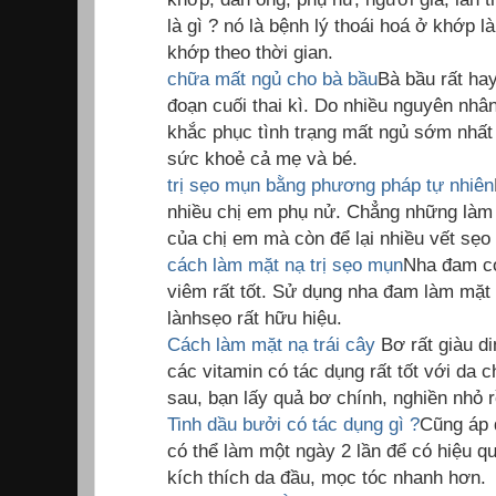
là gì ? nó là bệnh lý thoái hoá ở khớp
khớp theo thời gian.
chữa mất ngủ cho bà bầu
Bà bầu rất hay
đoạn cuối thai kì. Do nhiều nguyên nhâ
khắc phục tình trạng mất ngủ sớm nhất
sức khoẻ cả mẹ và bé.
trị sẹo mụn bằng phương pháp tự nhiên
nhiều chị em phụ nử. Chẳng những làm 
của chị em mà còn để lại nhiều vết sẹo 
cách làm mặt nạ trị sẹo mụn
Nha đam có
viêm rất tốt. Sử dụng nha đam làm mặt 
lànhsẹo rất hữu hiệu.
Cách làm mặt nạ trái cây
Bơ rất giàu d
các vitamin có tác dụng rất tốt với da 
sau, bạn lấy quả bơ chính, nghiền nhỏ r
Tinh dầu bưởi có tác dụng gì ?
Cũng áp 
có thể làm một ngày 2 lần để có hiệu qu
kích thích da đầu, mọc tóc nhanh hơn.