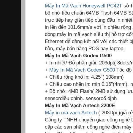
Máy In Mã Vạch Honeywell PC42T
sở h
bộ nhớ tiêu chuẩn 64MB Flash 64MB S
trực tiếp hay gián tiếp cùng đầu in nhiệ
in lên đến 101.6mm/s với in chiều rộn
dòng máy in mã vạch siêu thị hỗ trợ cổn
Ethernet dễ dàng kết nối với các thiết 
bàn, máy bán hàng POS hay laptop.
Máy In Mã Vạch Godex G500
+ In nhiệt/ Độ phân giải: 203dpt( 8dots
+
Máy In Mã Vạch Godex G500
Tốc độ 
+ Chiều rộng khổ in: 4.25"( 108mm)
+ Chiều cao nhãn in: min 0.16"(4mm),
+ Bộ nhớ: 4MB Flash( 2MB sử dụng lư
sensorđiều chỉnh. sensorcố định
Máy In Mã Vạch Antech 2200E
Máy in mã vạch Antech
( 203Dpi )giá r
Công ty TNHH chuyển giao công nghệ 
cấp các sản phẩm công nghệ điện máy 