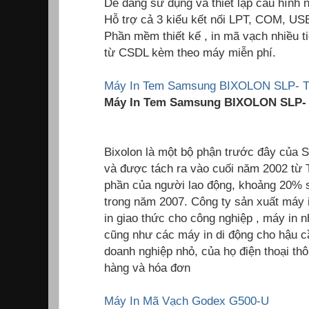
Dễ dàng sử dụng và thiết lập cấu hình 
Hỗ trợ cả 3 kiểu kết nối LPT, COM, US
Phần mềm thiết kế , in mã vạch nhiều ti
từ CSDL kèm theo máy miễn phí.
Máy In Tem Samsung BIXOLON SLP- 
Máy In Tem Samsung BIXOLON SLP-
Bixolon là một bộ phận trước đây của
và được tách ra vào cuối năm 2002 từ
phần của người lao động, khoảng 20% ​
trong năm 2007. Công ty sản xuất máy 
in giao thức cho công nghiệp , máy in 
cũng như các máy in di động cho hậu cầ
doanh nghiệp nhỏ, của họ điện thoại thô
hàng và hóa đơn
Máy In Mã Vạch Godex G500-U