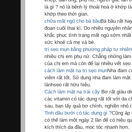
là gì ? nó là bệnh lý thoái hoá ở khớp
khớp theo thời gian.
chữa mất ngủ cho bà bầu
Bà bầu rất hay
đoạn cuối thai kì. Do nhiều nguyên nhâ
khắc phục tình trạng mất ngủ sớm nhất
sức khoẻ cả mẹ và bé.
trị sẹo mụn bằng phương pháp tự nhiên
nhiều chị em phụ nử. Chẳng những làm 
của chị em mà còn để lại nhiều vết sẹo 
cách làm mặt nạ trị sẹo mụn
Nha đam có
viêm rất tốt. Sử dụng nha đam làm mặt 
lànhsẹo rất hữu hiệu.
Cách làm mặt nạ trái cây
Bơ rất giàu d
các vitamin có tác dụng rất tốt với da 
sau, bạn lấy quả bơ chính, nghiền nhỏ r
Tinh dầu bưởi có tác dụng gì ?
Cũng áp 
có thể làm một ngày 2 lần để có hiệu qu
kích thích da đầu, mọc tóc nhanh hơn.