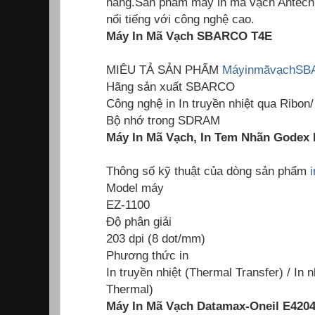
hàng.Sản phẩm máy in mã vạch Antech
nổi tiếng với công nghệ cao.
Máy In Mã Vạch SBARCO T4E
MIÊU TẢ SẢN PHẨM
MáyinmãvạchS
Hãng sản xuất SBARCO
Công nghệ in In truyền nhiệt qua Ribon/
Bộ nhớ trong SDRAM
Máy In Mã Vạch, In Tem Nhãn Godex 
Thông số kỹ thuật của dòng sản phẩm
Model máy
EZ-1100
Độ phân giải
203 dpi (8 dot/mm)
Phương thức in
In truyền nhiệt (Thermal Transfer) / In n
Thermal)
Máy In Mã Vạch Datamax-Oneil E4204 