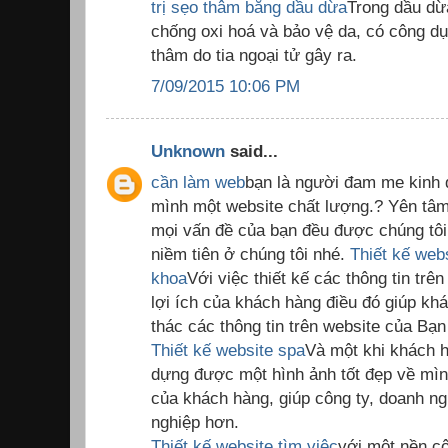
trị sẹo thâm bằng dầu dừa
Trong dầu dừ
chống oxi hoá và bảo vệ da, có công dụng
thâm do tia ngoại tử gây ra.
7/09/2015 10:06 PM
Unknown
said...
cần làm web
bạn là người đam me kinh 
mình một website chất lượng.? Yên tâm
mọi vấn đề của bạn đều được chúng tôi 
niềm tiên ở chúng tôi nhé.
Thiết kế web
khoa
Với việc thiết kế các thông tin trê
lợi ích của khách hàng điều đó giúp kh
thác các thông tin trên website của Bạn
Thiết kế website spa
Và một khi khách h
dựng được một hình ảnh tốt đẹp về mình
của khách hàng, giúp công ty, doanh ng
nghiệp hơn.
Thiết kế website tìm việc
với một nền cô