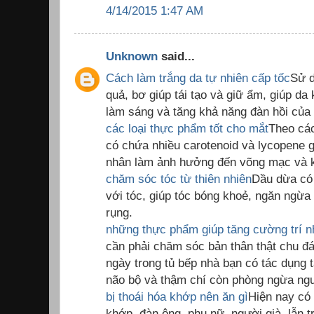
4/14/2015 1:47 AM
Unknown
said...
Cách làm trắng da tự nhiên cấp tốc
Sử d
quả, bơ giúp tái tạo và giữ ẩm, giúp da
làm sáng và tăng khả năng đàn hồi của
các loại thực phẩm tốt cho mắt
Theo các
có chứa nhiều carotenoid và lycopene 
nhân làm ảnh hưởng đến võng mạc và 
chăm sóc tóc từ thiên nhiên
Dầu dừa có 
với tóc, giúp tóc bóng khoẻ, ngăn ngừ
rụng.
những thực phẩm giúp tăng cường trí 
cần phải chăm sóc bản thân thật chu đ
ngày trong tủ bếp nhà bạn có tác dụng
não bộ và thậm chí còn phòng ngừa ngu
bị thoái hóa khớp nên ăn gì
Hiện nay có 
khớp, đàn ông, phụ nữ, người già, lẫn t