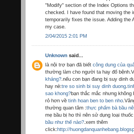
"Modify" section of the Index Options the
checked. I have found that moving the in
temporarily fixes the issue. Adding the A
my case.
2/04/2015 2:01 PM
Unknown
said...
là nội trợ bạn đã biết
công dụng của qu
thường làm cho người ta hay đổ bệnh.
kháng?
.nếu con bạn đang bị suy dinh dư
hay nè:
tre so sinh bi suy dinh duong
.
ti
sao khong?
bạn thắc mắc nhưng không bi
rỏ hơn về
tinh hoan ben to ben nho
.Vân
thường quan tâm :
thực phẩm bà bầu nên
mẹ bầu bị ho thì nên sử dụng loại thuố
bầu như thế nào?
.xem thêm
click:
http://huongdanquanhebang.blogs