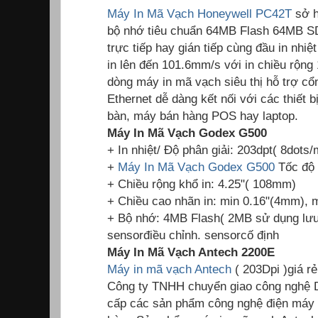
Máy In Mã Vạch Honeywell PC42T
sở h
bộ nhớ tiêu chuẩn 64MB Flash 64MB S
trực tiếp hay gián tiếp cùng đầu in nhiệ
in lên đến 101.6mm/s với in chiều rộn
dòng máy in mã vạch siêu thị hỗ trợ cổn
Ethernet dễ dàng kết nối với các thiết 
bàn, máy bán hàng POS hay laptop.
Máy In Mã Vạch Godex G500
+ In nhiệt/ Độ phân giải: 203dpt( 8dots
+
Máy In Mã Vạch Godex G500
Tốc độ 
+ Chiều rộng khổ in: 4.25"( 108mm)
+ Chiều cao nhãn in: min 0.16"(4mm),
+ Bộ nhớ: 4MB Flash( 2MB sử dụng lư
sensorđiều chỉnh. sensorcố định
Máy In Mã Vạch Antech 2200E
Máy in mã vạch Antech
( 203Dpi )giá r
Công ty TNHH chuyển giao công nghệ 
cấp các sản phẩm công nghệ điện máy 