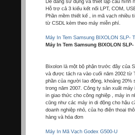
Dễ dàng sử dụng và thiết lập cấu hình 
Hỗ trợ cả 3 kiểu kết nối LPT, COM, US
Phần mềm thiết kế , in mã vạch nhiều ti
từ CSDL kèm theo máy miễn phí.
Máy In Tem Samsung BIXOLON SLP- 
Máy In Tem Samsung BIXOLON SLP-
Bixolon là một bộ phận trước đây của
và được tách ra vào cuối năm 2002 từ
phần của người lao động, khoảng 20% ​
trong năm 2007. Công ty sản xuất máy 
in giao thức cho công nghiệp , máy in 
cũng như các máy in di động cho hậu cầ
doanh nghiệp nhỏ, của họ điện thoại thô
hàng và hóa đơn
Máy In Mã Vạch Godex G500-U