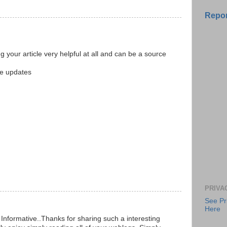
Repor
ing your article very helpful at all and can be a source
cle updates
PRIVA
See Pr
Here
 Informative..Thanks for sharing such a interesting