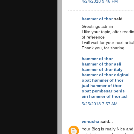
4/24/2018 9:46 PM
hammer of thor
said...
Greetings admin
I like your topic, after read
of reference
I will wait for your next arti
Thank you, for sharing
hammer of thor
hammer of thor asli
hammer of thor italy
hammer of thor original
obat hammer of thor
jual hammer of thor
obat pembesar penis
ciri hammer of thor asli
5/25/2018 7:57 AM
venusha
said...
Your Blog is really Nice and