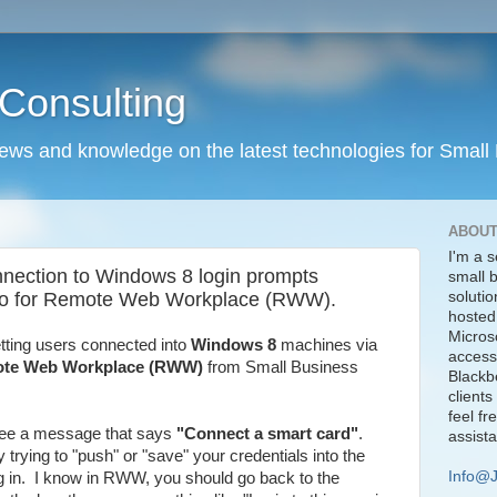
Consulting
news and knowledge on the latest technologies for Small
ABOUT
I'm a s
ection to Windows 8 login prompts
small 
lso for Remote Web Workplace (RWW).
solutio
hosted
Micros
tting users connected into
Windows 8
machines via
access
te Web Workplace (RWW)
from Small Business
Blackbe
clients
feel fr
see a message that says
"Connect a smart card"
.
assist
rying to "push" or "save" your credentials into the
Info@
g in. I know in RWW, you should go back to the