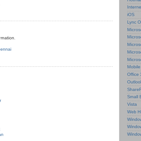
2
Interne
iOS
Lync O
Micros
Micros
rmation.
Micros
hennai
Micros
Micros
Mobile
Office
Outloo
ShareP
Small 
r
Vista
Web H
Windo
Windo
k
Windo
an