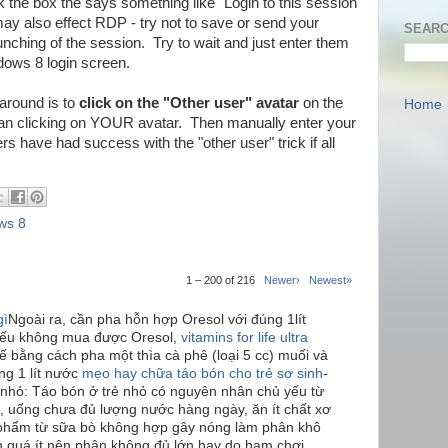
 the box the says something like "Login to this session
ay also effect RDP - try not to save or send your
SEARC
launching of the session. Try to wait and just enter them
dows 8 login screen.
karound is to
click on the "Other user" avatar
on the
Home
han clicking on YOUR avatar. Then manually enter your
have had success with the "other user" trick if all
ws 8
1 – 200 of 216
Newer›
Newest»
gì
Ngoài ra, cần pha hỗn hợp Oresol với đúng 1lít
Nếu không mua được Oresol,
vitamins for life ultra
ế bằng cách pha một thìa cà phê (loại 5 cc) muối và
ng 1 lít nước
mẹo hay chữa táo bón cho trẻ sơ sinh
-
 nhỏ: Táo bón ở trẻ nhỏ có nguyên nhân chủ yếu từ
, uống chưa đủ lượng nước hàng ngày, ăn ít chất xơ
 phẩm từ sữa bò không hợp gây nóng làm phân khô
ăn quá ít nên phân không đủ lớn hay do ham chơi