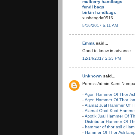
mulberry handbags
fendi bags
birkin handbags
xushengda0516
5/16/2017 5:11 AM
Emma
said...
Good to know in advance.
12/14/2017 2:53 PM
Unknown
said...
Permisi Admin Kami Numpan
-
Agen Hammer Of Thor Asl
-
Agen Hammer Of Thor la
-
Alamat Jual Hammer Of Th
-
Alamat Obat Kuat Hammer
-
Apotik Jual Hammer Of Th
-
Distributor Hammer Of Th
-
hammer of thor asli di la
-
Hammer Of Thor Asli lam