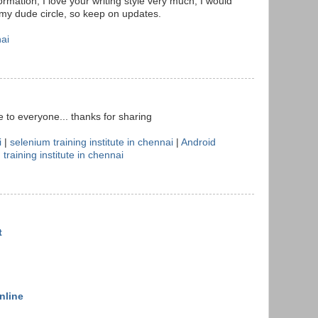
rmation, I love your writing style very much, I would
n my dude circle, so keep on updates.
nai
le to everyone... thanks for sharing
i
|
selenium training institute in chennai
|
Android
 training institute in chennai
t
nline