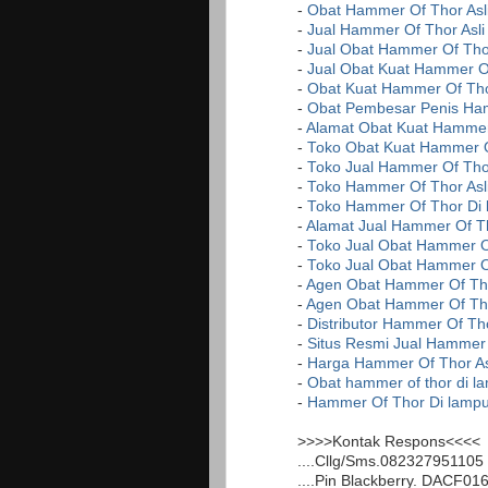
-
Obat Hammer Of Thor Asl
-
Jual Hammer Of Thor Asli
-
Jual Obat Hammer Of Thor
-
Jual Obat Kuat Hammer Of
-
Obat Kuat Hammer Of Tho
-
Obat Pembesar Penis Ha
-
Alamat Obat Kuat Hammer 
-
Toko Obat Kuat Hammer O
-
Toko Jual Hammer Of Tho
-
Toko Hammer Of Thor Asl
-
Toko Hammer Of Thor Di
-
Alamat Jual Hammer Of Th
-
Toko Jual Obat Hammer Of
-
Toko Jual Obat Hammer O
-
Agen Obat Hammer Of Tho
-
Agen Obat Hammer Of Th
-
Distributor Hammer Of Th
-
Situs Resmi Jual Hammer
-
Harga Hammer Of Thor As
-
Obat hammer of thor di l
-
Hammer Of Thor Di lamp
>>>>Kontak Respons<<<<
....Cllg/Sms.082327951105
....Pin Blackberry. DACF01