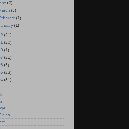
May
(2)
March
(3)
February
(1)
January
(1)
12
(21)
11
(20)
10
(1)
07
(21)
06
(5)
05
(23)
04
(31)
S
e
nge
Plains
are
l