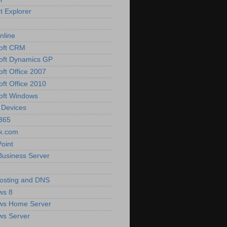
t Explorer
nline
oft CRM
oft Dynamics GP
oft Office 2007
oft Office 2010
oft Windows
 Devices
 365
k.com
oint
Business Server
osting and DNS
ws 8
ws Home Server
ws Server