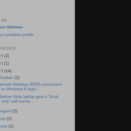
 ME
on Hartman
y complete profile
ARCHIVE
19
(2)
14
(1)
13
(14)
October
(2)
emote Desktop (RDP) connection
to Windows 8 login...
indow Vista laptop gets a "local
only" wifi conne...
August
(2)
July
(2)
June
(1)