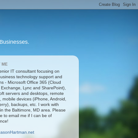
 Businesses.
 ME
enior IT consultant focusing on
business technology support and
ns - Microsoft Office 365 (Cloud
 Exchange, Lync and SharePoint),
oft servers and desktops, remote
, mobile devices (iPhone, Android,
rry), backups, etc. I work with
 in the Baltimore, MD area. Please
ee to email me if I can be of
ance!
JasonHartman.net