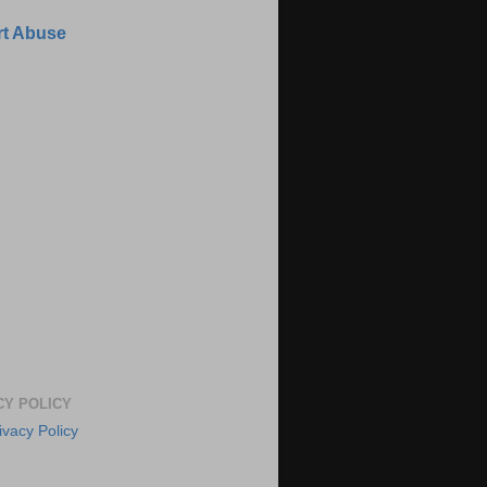
t Abuse
CY POLICY
ivacy Policy