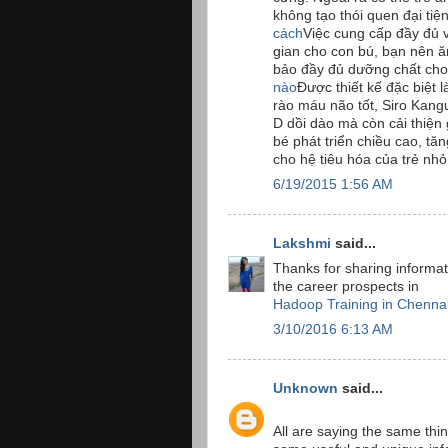
không tạo thói quen đại tiệ
cách
Việc cung cấp đầy đủ v
gian cho con bú, bạn nên ăn
bảo đầy đủ dưỡng chất cho
nào
Được thiết kế đặc biệt
rào máu não tốt, Siro Kang
D dồi dào mà còn cải thiện
bé phát triển chiều cao, tă
cho hệ tiêu hóa của trẻ nh
6/19/2015 1:56 AM
Lakshmi
said...
Thanks for sharing informat
the career prospects in
Hadoop Training in Chenna
3/10/2016 6:13 AM
Unknown
said...
All are saying the same thin