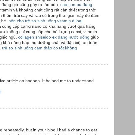
n đúng giờ cũng gây ra táo bón.
cho con bú đúng
itamin và khoáng chất cũng rất cần thiết trong thời
 thêm trái cây và rau củ trong thời gian này để đảm
 bé.
nên cho trẻ sơ sinh uống vitamin d loại
 là cung cấp canxi nano có khả năng vượt qua hàng
uru không chỉ cung cấp cho bé lượng canxi, vitamin
 giấc ngủ,
collagen shiseido ex dạng nước uống
giúp
ng khả năng hấp thụ dưỡng chất và đặc biệt an toàn
ỏ.
trẻ sơ sinh uống cam thảo có tốt không
ive article on hadoop. It helped me to understand
i
g repeatedly, but in your blog I had a chance to get