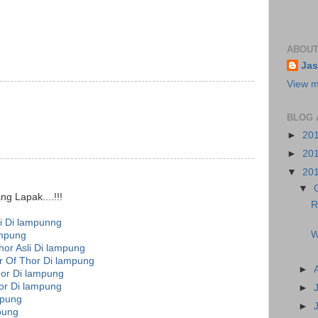
ABOUT
Jas
View m
BLOG 
►
20
►
20
▼
20
▼
g Lapak....!!!
R
i Di lampunng
W
mpung
or Asli Di lampung
 Of Thor Di lampung
►
or Di lampung
or Di lampung
►
mpung
►
pung