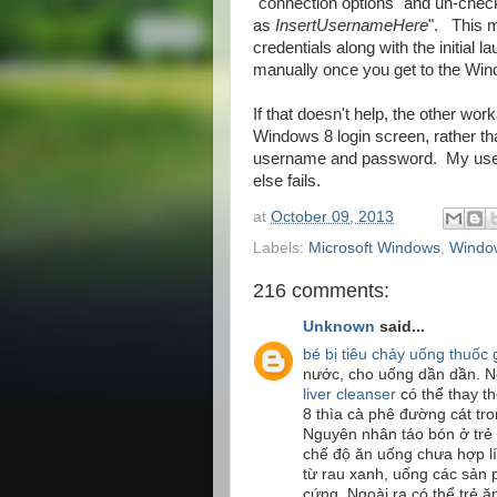
"connection options" and un-check
as
InsertUsernameHere
". This m
credentials along with the initial 
manually once you get to the Win
If that doesn't help, the other wor
Windows 8 login screen, rather t
username and password. My users 
else fails.
at
October 09, 2013
Labels:
Microsoft Windows
,
Windo
216 comments:
Unknown
said...
bé bị tiêu chảy uống thuốc 
nước, cho uống dần dần. 
liver cleanser
có thể thay th
8 thìa cà phê đường cát tro
Nguyên nhân táo bón ở trẻ
chế độ ăn uống chưa hợp lí
từ rau xanh, uống các sản
cứng. Ngoài ra có thể trẻ 