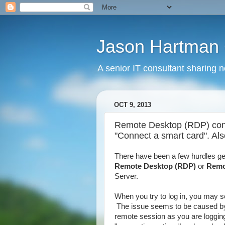
Jason Hartman 
A senior IT consultant sharing 
OCT 9, 2013
Remote Desktop (RDP) conn
"Connect a smart card". A
There have been a few hurdles ge
Remote Desktop (RDP)
or
Remo
Server.
When you try to log in, you may 
The issue seems to be caused by t
remote session as you are loggin