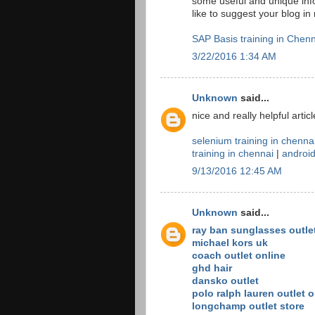
some useful and unique info
like to suggest your blog i
SAP Basis training in Chen
3/22/2016 1:34 AM
Unknown
said...
nice and really helpful artic
selenium training in chenna
training in chennai
|
android
9/13/2016 12:45 AM
Unknown
said...
ray ban sunglasses outle
michael kors uk
coach outlet online
ghd hair
dansko outlet
polo ralph lauren outlet o
longchamp outlet store