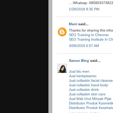
....Whatsap. 08580337382
1/28/2018 8:35 PM
Mani
said...
Thanks for sharing this info
SEO Training In Chennai
SEO Training Institute In C
3/08/2018 6:57 AM
Sanun Blog
said...
Jual blu men
Jual herbastamin
Jual collaskin facial cleanse
Jual collaskin hand body
Jual collaskin drink
Jual collaskin skin care
Jual Mak Urut Minyak Pijat
Distributor Produk Kosmeti
Distributor Produk Kesehat