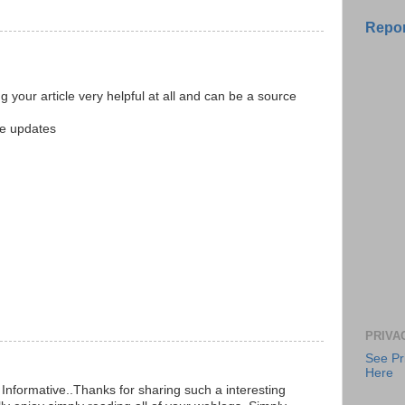
Repor
ing your article very helpful at all and can be a source
cle updates
PRIVA
See Pr
Here
 Informative..Thanks for sharing such a interesting