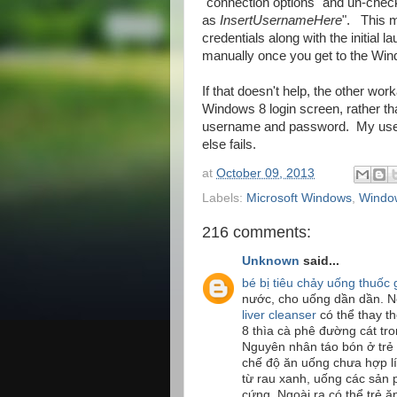
"connection options" and un-check
as
InsertUsernameHere
". This m
credentials along with the initial 
manually once you get to the Win
If that doesn't help, the other wor
Windows 8 login screen, rather t
username and password. My users 
else fails.
at
October 09, 2013
Labels:
Microsoft Windows
,
Windo
216 comments:
Unknown
said...
bé bị tiêu chảy uống thuốc 
nước, cho uống dần dần. 
liver cleanser
có thể thay th
8 thìa cà phê đường cát tro
Nguyên nhân táo bón ở trẻ
chế độ ăn uống chưa hợp lí
từ rau xanh, uống các sản
cứng. Ngoài ra có thể trẻ 