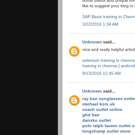
some useful and unique info
like to suggest your blog i
SAP Basis training in Chen
3/22/2016 1:34 AM
Unknown
said...
nice and really helpful artic
selenium training in chenna
training in chennai
|
android
9/13/2016 12:45 AM
Unknown
said...
ray ban sunglasses outle
michael kors uk
coach outlet online
ghd hair
dansko outlet
polo ralph lauren outlet o
longchamp outlet store