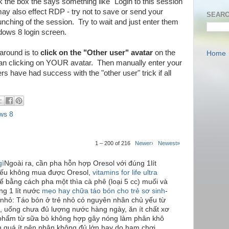
 the box the says something like "Login to this session
ay also effect RDP - try not to save or send your
SEARC
launching of the session. Try to wait and just enter them
dows 8 login screen.
karound is to
click on the "Other user" avatar
on the
Home
han clicking on YOUR avatar. Then manually enter your
have had success with the "other user" trick if all
ws 8
1 – 200 of 216
Newer›
Newest»
gì
Ngoài ra, cần pha hỗn hợp Oresol với đúng 1lít
Nếu không mua được Oresol,
vitamins for life ultra
ế bằng cách pha một thìa cà phê (loại 5 cc) muối và
ng 1 lít nước
mẹo hay chữa táo bón cho trẻ sơ sinh
-
 nhỏ: Táo bón ở trẻ nhỏ có nguyên nhân chủ yếu từ
, uống chưa đủ lượng nước hàng ngày, ăn ít chất xơ
 phẩm từ sữa bò không hợp gây nóng làm phân khô
ăn quá ít nên phân không đủ lớn hay do ham chơi