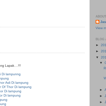
ABOUT
Jas
View m
BLOG 
►
20
►
20
▼
20
▼
g Lapak....!!!
R
i Di lampunng
W
mpung
or Asli Di lampung
 Of Thor Di lampung
►
or Di lampung
or Di lampung
►
mpung
►
pung