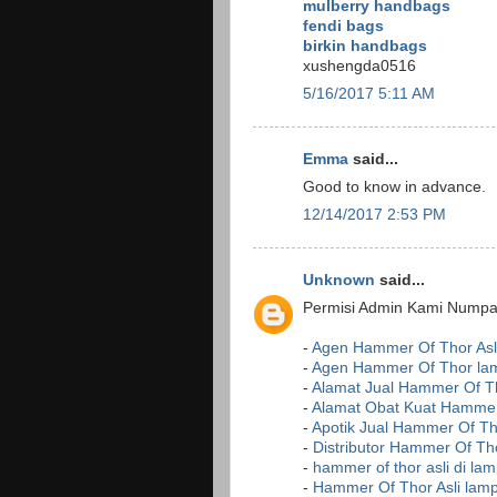
mulberry handbags
fendi bags
birkin handbags
xushengda0516
5/16/2017 5:11 AM
Emma
said...
Good to know in advance.
12/14/2017 2:53 PM
Unknown
said...
Permisi Admin Kami Numpan
-
Agen Hammer Of Thor Asl
-
Agen Hammer Of Thor la
-
Alamat Jual Hammer Of Th
-
Alamat Obat Kuat Hammer
-
Apotik Jual Hammer Of Th
-
Distributor Hammer Of Th
-
hammer of thor asli di la
-
Hammer Of Thor Asli lam