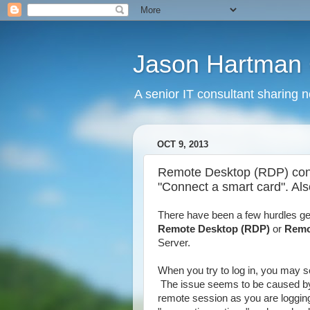
Jason Hartman 
A senior IT consultant sharing 
OCT 9, 2013
Remote Desktop (RDP) conn
"Connect a smart card". A
There have been a few hurdles ge
Remote Desktop (RDP)
or
Remo
Server.
When you try to log in, you may 
The issue seems to be caused by t
remote session as you are loggin