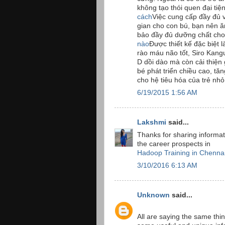
không tạo thói quen đại tiệ
cách
Việc cung cấp đầy đủ v
gian cho con bú, bạn nên ăn
bảo đầy đủ dưỡng chất cho
nào
Được thiết kế đặc biệt
rào máu não tốt, Siro Kang
D dồi dào mà còn cải thiện
bé phát triển chiều cao, tă
cho hệ tiêu hóa của trẻ nh
6/19/2015 1:56 AM
Lakshmi
said...
Thanks for sharing informat
the career prospects in
Hadoop Training in Chenna
3/10/2016 6:13 AM
Unknown
said...
All are saying the same thin