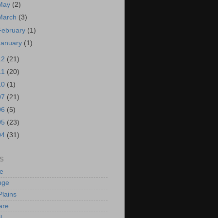
May
(2)
March
(3)
February
(1)
January
(1)
12
(21)
11
(20)
10
(1)
07
(21)
06
(5)
05
(23)
04
(31)
S
e
nge
Plains
are
l