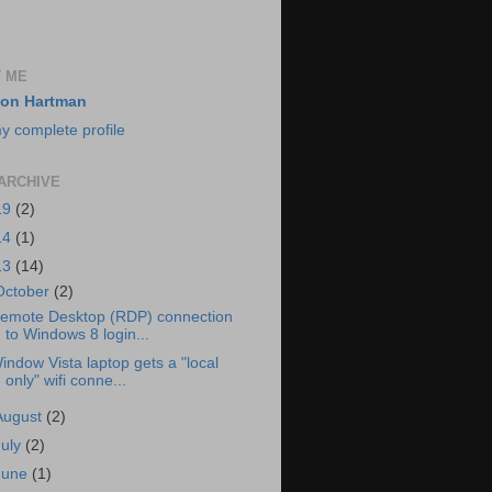
 ME
on Hartman
y complete profile
ARCHIVE
19
(2)
14
(1)
13
(14)
October
(2)
emote Desktop (RDP) connection
to Windows 8 login...
indow Vista laptop gets a "local
only" wifi conne...
August
(2)
July
(2)
June
(1)