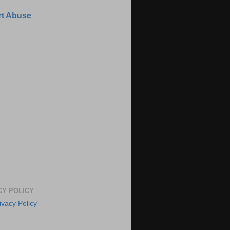
t Abuse
CY POLICY
ivacy Policy