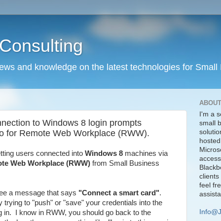
Consulting
news and knowledge on the latest technologies for Small
ABOUT
I'm a s
ection to Windows 8 login prompts
small 
lso for Remote Web Workplace (RWW).
solutio
hosted
Micros
tting users connected into
Windows 8
machines via
access
te Web Workplace (RWW)
from Small Business
Blackbe
clients
feel fr
see a message that says
"Connect a smart card"
.
assist
rying to "push" or "save" your credentials into the
Info@
g in. I know in RWW, you should go back to the