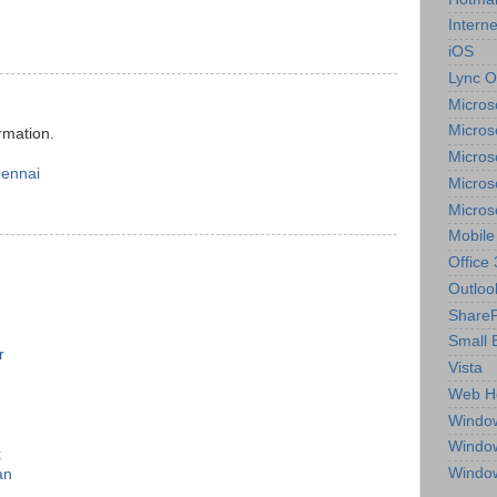
2
Interne
iOS
Lync O
Micros
Micros
rmation.
Micros
hennai
Micros
Micros
Mobile
Office
Outloo
ShareP
Small 
r
Vista
Web H
Windo
Windo
k
Windo
an