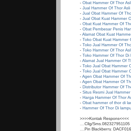
-
Obat Hammer Of Thor Asl
-
Jual Hammer Of Thor Asli
-
Jual Obat Hammer Of Thor
-
Jual Obat Kuat Hammer Of
-
Obat Kuat Hammer Of Tho
-
Obat Pembesar Penis Ha
-
Alamat Obat Kuat Hammer 
-
Toko Obat Kuat Hammer O
-
Toko Jual Hammer Of Tho
-
Toko Hammer Of Thor Asl
-
Toko Hammer Of Thor Di
-
Alamat Jual Hammer Of Th
-
Toko Jual Obat Hammer Of
-
Toko Jual Obat Hammer O
-
Agen Obat Hammer Of Tho
-
Agen Obat Hammer Of Th
-
Distributor Hammer Of Th
-
Situs Resmi Jual Hammer
-
Harga Hammer Of Thor As
-
Obat hammer of thor di l
-
Hammer Of Thor Di lamp
>>>>Kontak Respons<<<<
....Cllg/Sms.082327951105
....Pin Blackberry. DACF01