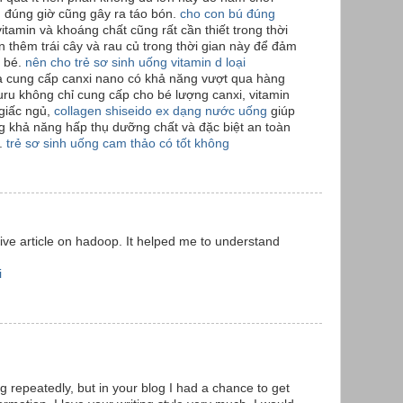
n đúng giờ cũng gây ra táo bón.
cho con bú đúng
itamin và khoáng chất cũng rất cần thiết trong thời
 thêm trái cây và rau củ trong thời gian này để đảm
 bé.
nên cho trẻ sơ sinh uống vitamin d loại
 là cung cấp canxi nano có khả năng vượt qua hàng
uru không chỉ cung cấp cho bé lượng canxi, vitamin
 giấc ngủ,
collagen shiseido ex dạng nước uống
giúp
ng khả năng hấp thụ dưỡng chất và đặc biệt an toàn
ỏ.
trẻ sơ sinh uống cam thảo có tốt không
ive article on hadoop. It helped me to understand
i
g repeatedly, but in your blog I had a chance to get