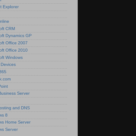
t Explorer
nline
oft CRM
oft Dynamics GP
oft Office 2007
oft Office 2010
oft Windows
 Devices
 365
k.com
oint
Business Server
osting and DNS
ws 8
ws Home Server
ws Server