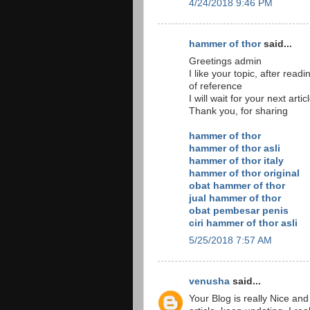
4/24/2018 9:46 PM
hammer of thor
said...
Greetings admin
I like your topic, after read
of reference
I will wait for your next arti
Thank you, for sharing
hammer of thor
hammer of thor asli
hammer of thor italy
hammer of thor original
obat hammer of thor
jual hammer of thor
obat pembesar penis
ciri hammer of thor asli
5/25/2018 7:57 AM
venusha
said...
Your Blog is really Nice and