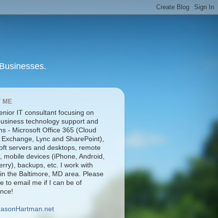
 Businesses.
 ME
enior IT consultant focusing on
business technology support and
ns - Microsoft Office 365 (Cloud
 Exchange, Lync and SharePoint),
oft servers and desktops, remote
, mobile devices (iPhone, Android,
rry), backups, etc. I work with
 in the Baltimore, MD area. Please
ee to email me if I can be of
ance!
JasonHartman.net