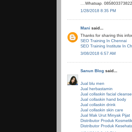
....Whatsap. 08580337382
1/28/2018 8:35 PM
Mani
said...
Thanks for sharing this info
SEO Training In Chennai
SEO Training Institute In C
3/08/2018 6:57 AM
Sanun Blog
said...
Jual blu men
Jual herbastamin
Jual collaskin facial cleanse
Jual collaskin hand body
Jual collaskin drink
Jual collaskin skin care
Jual Mak Urut Minyak Pijat
Distributor Produk Kosmeti
Distributor Produk Kesehat