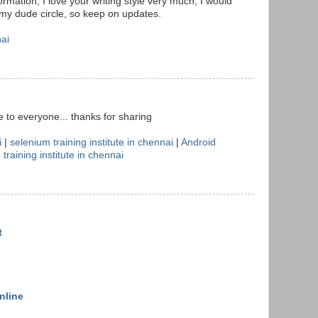
rmation, I love your writing style very much, I would
n my dude circle, so keep on updates.
nai
le to everyone... thanks for sharing
i
|
selenium training institute in chennai
|
Android
 training institute in chennai
t
nline