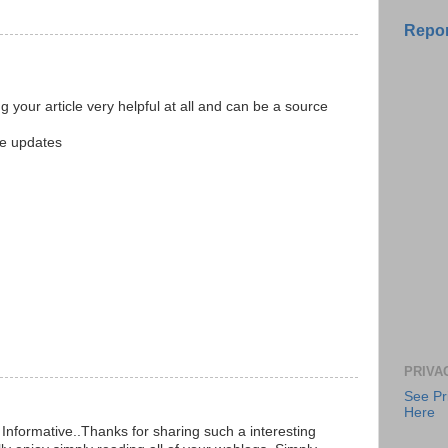
Repor
ing your article very helpful at all and can be a source
cle updates
PRIVA
See Pr
Here
 Informative..Thanks for sharing such a interesting