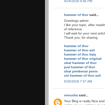
4/24/2018 9:46 PM
hammer of thor
said...
Greetings admin
I like your topic, after read
of reference
I will wait for your next arti
Thank you, for sharing
hammer of thor
hammer of thor asli
hammer of thor italy
hammer of thor original
obat hammer of thor
jual hammer of thor
obat pembesar penis
ciri hammer of thor asli
5/25/2018 7:57 AM
venusha
said...
Your Blog is really Nice and