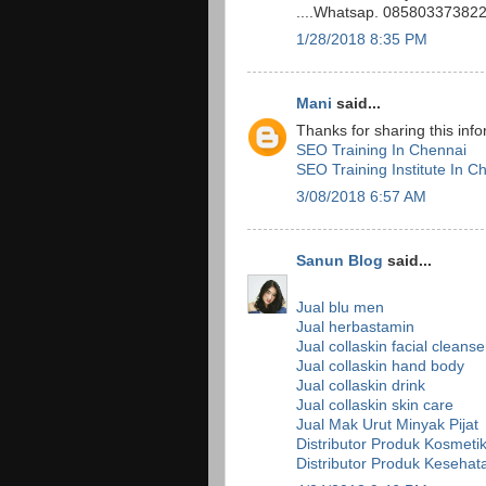
....Whatsap. 08580337382
1/28/2018 8:35 PM
Mani
said...
Thanks for sharing this info
SEO Training In Chennai
SEO Training Institute In C
3/08/2018 6:57 AM
Sanun Blog
said...
Jual blu men
Jual herbastamin
Jual collaskin facial cleanse
Jual collaskin hand body
Jual collaskin drink
Jual collaskin skin care
Jual Mak Urut Minyak Pijat
Distributor Produk Kosmeti
Distributor Produk Kesehat