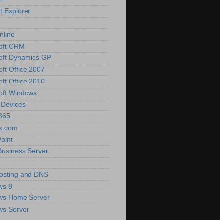
t Explorer
nline
oft CRM
oft Dynamics GP
oft Office 2007
oft Office 2010
oft Windows
 Devices
 365
k.com
oint
Business Server
osting and DNS
ws 8
ws Home Server
ws Server