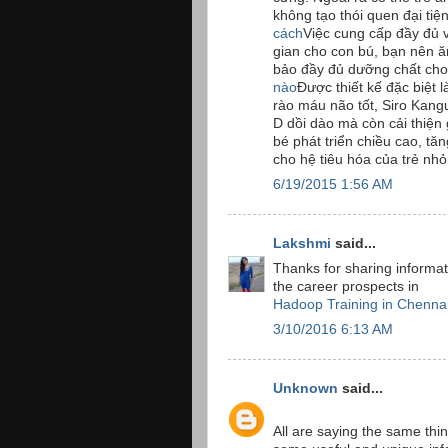
không tạo thói quen đại tiệ
cách
Việc cung cấp đầy đủ v
gian cho con bú, bạn nên ăn
bảo đầy đủ dưỡng chất cho
nào
Được thiết kế đặc biệt
rào máu não tốt, Siro Kang
D dồi dào mà còn cải thiện
bé phát triển chiều cao, tă
cho hệ tiêu hóa của trẻ nh
6/19/2015 1:56 AM
Lakshmi
said...
Thanks for sharing informat
the career prospects in
Hadoop Training in Chenna
3/10/2016 6:13 AM
Unknown
said...
All are saying the same thin