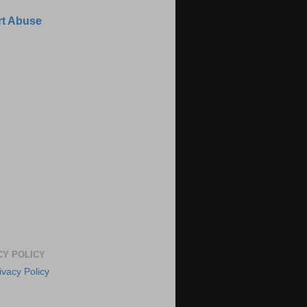
t Abuse
CY POLICY
ivacy Policy