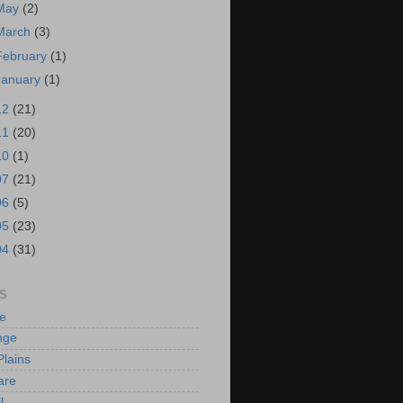
May
(2)
March
(3)
February
(1)
January
(1)
12
(21)
11
(20)
10
(1)
07
(21)
06
(5)
05
(23)
04
(31)
S
e
nge
Plains
are
l