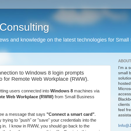
Consulting
news and knowledge on the latest technologies for Small
ABOUT
I'm a s
ection to Windows 8 login prompts
small 
lso for Remote Web Workplace (RWW).
solutio
hosted
Micros
tting users connected into
Windows 8
machines via
access
te Web Workplace (RWW)
from Small Business
Blackbe
clients
feel fr
see a message that says
"Connect a smart card"
.
assist
rying to "push" or "save" your credentials into the
Info@
g in. I know in RWW, you should go back to the