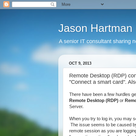
Jason Hartman 
A senior IT consultant sharing 
OCT 9, 2013
Remote Desktop (RDP) conn
"Connect a smart card". A
There have been a few hurdles ge
Remote Desktop (RDP)
or
Remo
Server.
When you try to log in, you may 
The issue seems to be caused by t
remote session as you are loggin