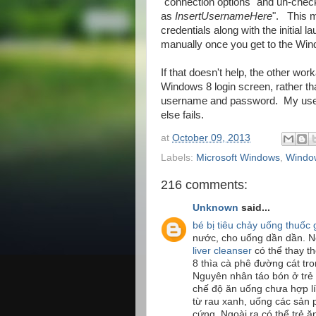
"connection options" and un-check
as
InsertUsernameHere
". This m
credentials along with the initial 
manually once you get to the Win
If that doesn't help, the other wor
Windows 8 login screen, rather t
username and password. My users 
else fails.
at
October 09, 2013
Labels:
Microsoft Windows
,
Windo
216 comments:
Unknown
said...
bé bị tiêu chảy uống thuốc 
nước, cho uống dần dần. 
liver cleanser
có thể thay th
8 thìa cà phê đường cát tro
Nguyên nhân táo bón ở trẻ
chế độ ăn uống chưa hợp lí
từ rau xanh, uống các sản
cứng. Ngoài ra có thể trẻ 