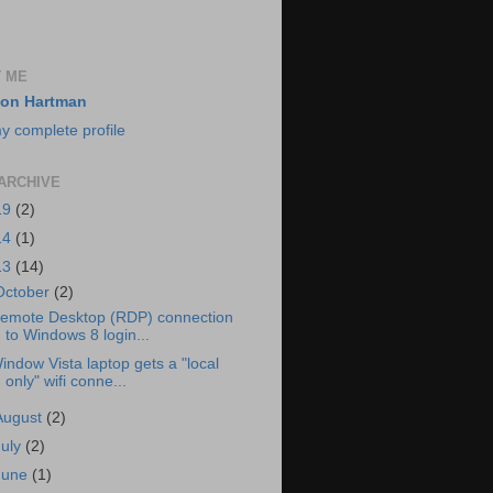
 ME
on Hartman
y complete profile
ARCHIVE
19
(2)
14
(1)
13
(14)
October
(2)
emote Desktop (RDP) connection
to Windows 8 login...
indow Vista laptop gets a "local
only" wifi conne...
August
(2)
July
(2)
June
(1)