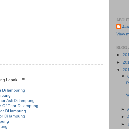
ABOUT
Jas
View m
BLOG 
►
20
►
20
▼
20
▼
g Lapak....!!!
R
i Di lampunng
W
mpung
or Asli Di lampung
 Of Thor Di lampung
►
or Di lampung
or Di lampung
►
mpung
►
pung