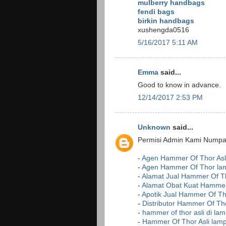
mulberry handbags
fendi bags
birkin handbags
xushengda0516
5/16/2017 5:11 AM
Emma
said...
Good to know in advance.
12/14/2017 2:53 PM
Unknown
said...
Permisi Admin Kami Numpan
-
Agen Hammer Of Thor Asl
-
Agen Hammer Of Thor la
-
Alamat Jual Hammer Of Th
-
Alamat Obat Kuat Hammer
-
Apotik Jual Hammer Of Th
-
Distributor Hammer Of Th
-
hammer of thor asli di la
-
Hammer Of Thor Asli lam