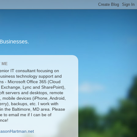
 Businesses.
 ME
enior IT consultant focusing on
business technology support and
ns - Microsoft Office 365 (Cloud
 Exchange, Lync and SharePoint),
oft servers and desktops, remote
, mobile devices (iPhone, Android,
rry), backups, etc. I work with
 in the Baltimore, MD area. Please
ee to email me if I can be of
ance!
JasonHartman.net