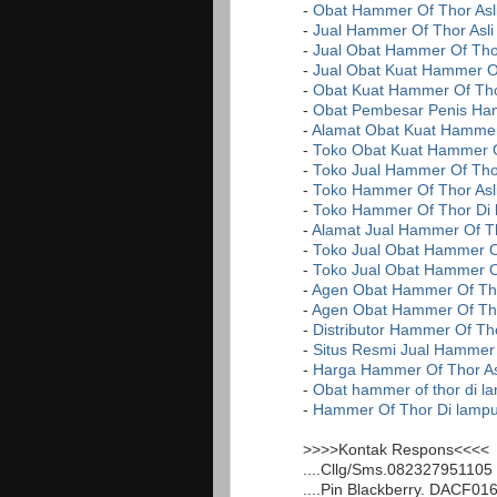
-
Obat Hammer Of Thor Asl
-
Jual Hammer Of Thor Asli
-
Jual Obat Hammer Of Thor
-
Jual Obat Kuat Hammer Of
-
Obat Kuat Hammer Of Tho
-
Obat Pembesar Penis Ha
-
Alamat Obat Kuat Hammer 
-
Toko Obat Kuat Hammer O
-
Toko Jual Hammer Of Tho
-
Toko Hammer Of Thor Asl
-
Toko Hammer Of Thor Di
-
Alamat Jual Hammer Of Th
-
Toko Jual Obat Hammer Of
-
Toko Jual Obat Hammer O
-
Agen Obat Hammer Of Tho
-
Agen Obat Hammer Of Th
-
Distributor Hammer Of Th
-
Situs Resmi Jual Hammer
-
Harga Hammer Of Thor As
-
Obat hammer of thor di l
-
Hammer Of Thor Di lamp
>>>>Kontak Respons<<<<
....Cllg/Sms.082327951105
....Pin Blackberry. DACF01