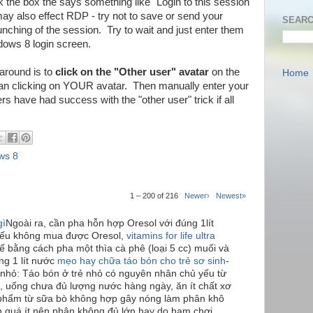
 the box the says something like "Login to this session
ay also effect RDP - try not to save or send your
SEARC
launching of the session. Try to wait and just enter them
dows 8 login screen.
karound is to
click on the "Other user" avatar
on the
Home
han clicking on YOUR avatar. Then manually enter your
have had success with the "other user" trick if all
ws 8
1 – 200 of 216
Newer›
Newest»
gì
Ngoài ra, cần pha hỗn hợp Oresol với đúng 1lít
Nếu không mua được Oresol,
vitamins for life ultra
ế bằng cách pha một thìa cà phê (loại 5 cc) muối và
ng 1 lít nước
mẹo hay chữa táo bón cho trẻ sơ sinh
-
 nhỏ: Táo bón ở trẻ nhỏ có nguyên nhân chủ yếu từ
, uống chưa đủ lượng nước hàng ngày, ăn ít chất xơ
 phẩm từ sữa bò không hợp gây nóng làm phân khô
ăn quá ít nên phân không đủ lớn hay do ham chơi