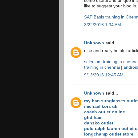
some useful and unique info
like to suggest your blog i
SAP Basis training in Chen
3/22/2016 1:34 AM
Unknown
said...
nice and really helpful artic
selenium training in chenna
training in chennai
|
android
9/13/2016 12:45 AM
Unknown
said...
ray ban sunglasses outle
michael kors uk
coach outlet online
ghd hair
dansko outlet
polo ralph lauren outlet o
longchamp outlet store