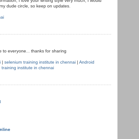
rmation, I love your writing style very much, I would
n my dude circle, so keep on updates.
nai
le to everyone... thanks for sharing
i
|
selenium training institute in chennai
|
Android
 training institute in chennai
t
nline