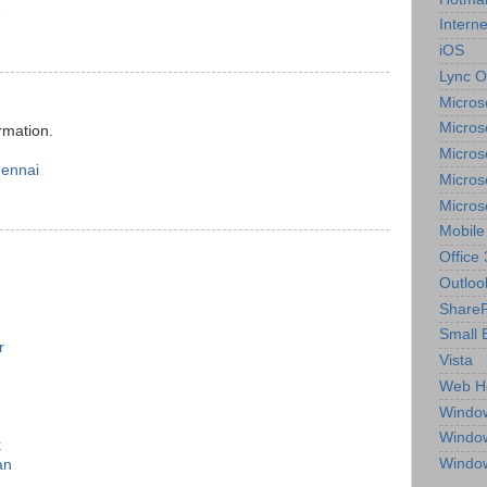
2
Interne
iOS
Lync O
Micros
Micros
rmation.
Micros
hennai
Micros
Micros
Mobile
Office
Outloo
ShareP
Small 
r
Vista
Web H
Windo
Windo
k
Windo
an