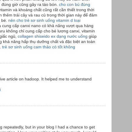
n đúng giờ cũng gây ra táo bón.
cho con bú đúng
itamin và khoáng chất cũng rất cần thiết trong thời
 thêm trái cây và rau củ trong thời gian này để đảm
 bé.
nên cho trẻ sơ sinh uống vitamin d loại
 là cung cấp canxi nano có khả năng vượt qua hàng
uru không chỉ cung cấp cho bé lượng canxi, vitamin
 giấc ngủ,
collagen shiseido ex dạng nước uống
giúp
ng khả năng hấp thụ dưỡng chất và đặc biệt an toàn
ỏ.
trẻ sơ sinh uống cam thảo có tốt không
ive article on hadoop. It helped me to understand
i
g repeatedly, but in your blog I had a chance to get